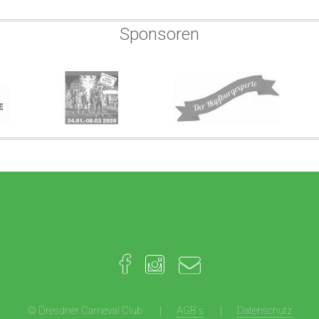
Sponsoren
© Dresdner Carneval Club
AGB´s
Datenschutz