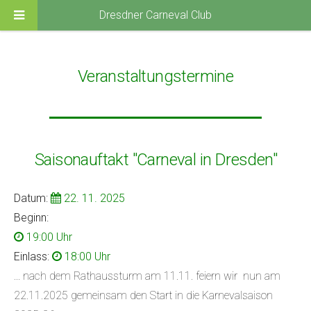
Dresdner Carneval Club
Veranstaltungstermine
Saisonauftakt "Carneval in Dresden"
Datum:
22
.
11
.
2025
Beginn:
19:00 Uhr
Einlass:
18:00 Uhr
... nach dem Rathaussturm am 11.11. feiern wir nun am
22.11.2025 gemeinsam den Start in die Karnevalsaison